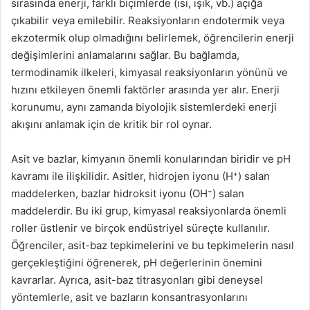
sırasında enerji, farklı biçimlerde (ısı, ışık, vb.) açığa
çıkabilir veya emilebilir. Reaksiyonların endotermik veya
ekzotermik olup olmadığını belirlemek, öğrencilerin enerji
değişimlerini anlamalarını sağlar. Bu bağlamda,
termodinamik ilkeleri, kimyasal reaksiyonların yönünü ve
hızını etkileyen önemli faktörler arasında yer alır. Enerji
korunumu, aynı zamanda biyolojik sistemlerdeki enerji
akışını anlamak için de kritik bir rol oynar.
Asit ve bazlar, kimyanın önemli konularından biridir ve pH
kavramı ile ilişkilidir. Asitler, hidrojen iyonu (H⁺) salan
maddelerken, bazlar hidroksit iyonu (OH⁻) salan
maddelerdir. Bu iki grup, kimyasal reaksiyonlarda önemli
roller üstlenir ve birçok endüstriyel süreçte kullanılır.
Öğrenciler, asit-baz tepkimelerini ve bu tepkimelerin nasıl
gerçekleştiğini öğrenerek, pH değerlerinin önemini
kavrarlar. Ayrıca, asit-baz titrasyonları gibi deneysel
yöntemlerle, asit ve bazların konsantrasyonlarını