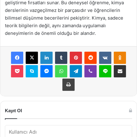
geliştirme fırsatları sunar. Bu deneysel öğrenme, kimya
derslerinin vazgeçilmez bir parçasıdır ve öğrencilerin
bilimsel düşünme becerilerini pekiştirir. Kimya, sadece
teorik bilgilerin değil, aynı zamanda uygulamalı
deneyimlerin de önemli olduğu bir alandır.
Facebook
X
LinkedIn
Tumblr
Pinterest
Reddit
VKontakte
Odnok
Pocket
Skype
Messenger
WhatsApp
Telegram
Viber
Line
E-Posta ile payla
Yazdır
Kayıt Ol