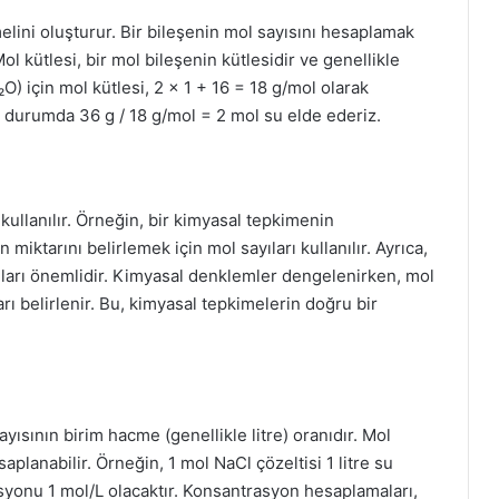
ini oluşturur. Bir bileşenin mol sayısını hesaplamak
 Mol kütlesi, bir mol bileşenin kütlesidir ve genellikle
O) için mol kütlesi, 2 × 1 + 16 = 18 g/mol olarak
 durumda 36 g / 18 g/mol = 2 mol su elde ederiz.
kullanılır. Örneğin, bir kimyasal tepkimenin
 miktarını belirlemek için mol sayıları kullanılır. Ayrıca,
ıları önemlidir. Kimyasal denklemler dengelenirken, mol
arı belirlenir. Bu, kimyasal tepkimelerin doğru bir
ısının birim hacme (genellikle litre) oranıdır. Mol
planabilir. Örneğin, 1 mol NaCl çözeltisi 1 litre su
yonu 1 mol/L olacaktır. Konsantrasyon hesaplamaları,