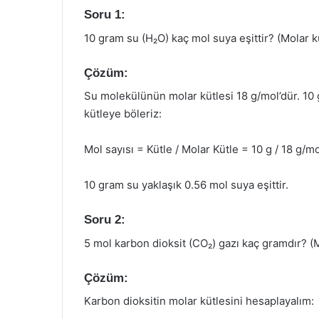
Soru 1:
10 gram su (H₂O) kaç mol suya eşittir? (Molar k
Çözüm:
Su molekülünün molar kütlesi 18 g/mol’dür. 10 
kütleye böleriz:
Mol sayısı = Kütle / Molar Kütle = 10 g / 18 g/m
10 gram su yaklaşık 0.56 mol suya eşittir.
Soru 2:
5 mol karbon dioksit (CO₂) gazı kaç gramdır? (M
Çözüm:
Karbon dioksitin molar kütlesini hesaplayalım: