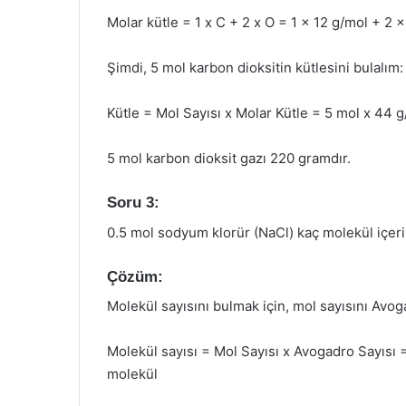
Molar kütle = 1 x C + 2 x O = 1 x 12 g/mol + 2
Şimdi, 5 mol karbon dioksitin kütlesini bulalım:
Kütle = Mol Sayısı x Molar Kütle = 5 mol x 44 
5 mol karbon dioksit gazı 220 gramdır.
Soru 3:
0.5 mol sodyum klorür (NaCl) kaç molekül içeri
Çözüm:
Molekül sayısını bulmak için, mol sayısını Avoga
Molekül sayısı = Mol Sayısı x Avogadro Sayısı 
molekül