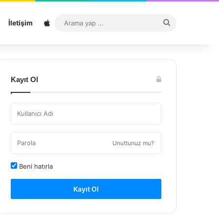
Sitemap
Arama
İletişim
yap
...
Kayıt Ol
Unuttunuz mu?
Beni hatırla
Kayıt Ol