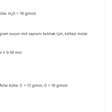
ütle: H₂O = 18 g/mol)
gram suyun mol sayısını bulmak için, kütleyi molar
ol ≈ 0.56 mol
olar kütle: C = 12 g/mol, O = 16 g/mol)