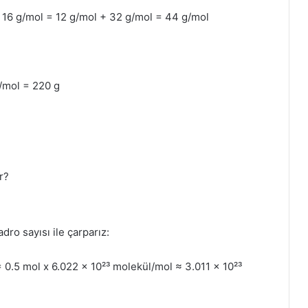
 x 16 g/mol = 12 g/mol + 32 g/mol = 44 g/mol
g/mol = 220 g
r?
dro sayısı ile çarparız:
= 0.5 mol x 6.022 x 10²³ molekül/mol ≈ 3.011 x 10²³