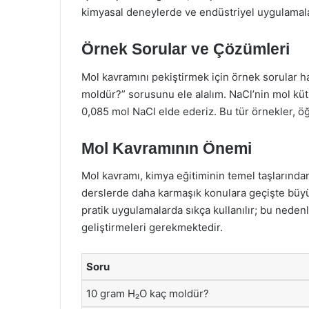
kimyasal deneylerde ve endüstriyel uygulamalard
Örnek Sorular ve Çözümleri
Mol kavramını pekiştirmek için örnek sorular h
moldür?” sorusunu ele alalım. NaCl’nin mol küt
0,085 mol NaCl elde ederiz. Bu tür örnekler, öğ
Mol Kavramının Önemi
Mol kavramı, kimya eğitiminin temel taşlarından 
derslerde daha karmaşık konulara geçişte büyü
pratik uygulamalarda sıkça kullanılır; bu nedenle
geliştirmeleri gerekmektedir.
Soru
10 gram H₂O kaç moldür?