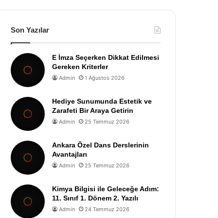
Son Yazılar
E İmza Seçerken Dikkat Edilmesi
Gereken Kriterler
Admin
1 Ağustos 2026
Hediye Sunumunda Estetik ve
Zarafeti Bir Araya Getirin
Admin
25 Temmuz 2026
Ankara Özel Dans Derslerinin
Avantajları
Admin
25 Temmuz 2026
Kimya Bilgisi ile Geleceğe Adım:
11. Sınıf 1. Dönem 2. Yazılı
Admin
24 Temmuz 2026