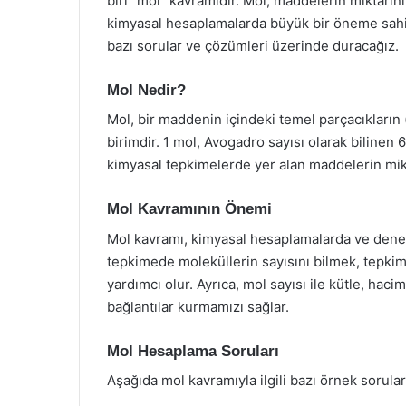
biri “mol” kavramıdır. Mol, maddelerin miktarını 
kimyasal hesaplamalarda büyük bir öneme sahip
bazı sorular ve çözümleri üzerinde duracağız.
Mol Nedir?
Mol, bir maddenin içindeki temel parçacıkların (
birimdir. 1 mol, Avogadro sayısı olarak bilinen 
kimyasal tepkimelerde yer alan maddelerin mikt
Mol Kavramının Önemi
Mol kavramı, kimyasal hesaplamalarda ve deney
tepkimede moleküllerin sayısını bilmek, tepk
yardımcı olur. Ayrıca, mol sayısı ile kütle, haci
bağlantılar kurmamızı sağlar.
Mol Hesaplama Soruları
Aşağıda mol kavramıyla ilgili bazı örnek sorular