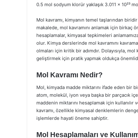
0.5 mol sodyum klorür yaklaşık 3.011 x 10²³ mol
Mol kavramı, kimyanın temel taşlarından biridir
makalede, mol kavramını anlamak için birkaç örn
hesaplamalar, kimyasal tepkimeleri anlamamıza
olur. Kimya derslerinde mol kavramını kavramak
olmaları için kritik bir adımdır. Dolayısıyla, m
geliştirmek için pratik yapmak oldukça önemlidi
Mol Kavramı Nedir?
Mol, kimyada madde miktarını ifade eden bir biri
atom, molekül, iyon veya başka bir parçacık içeri
maddenin miktarını hesaplamak için kullanılır 
kavramı, özellikle kimyasal denklemlerin deng
işlemlerde hayati öneme sahiptir.
Mol Hesaplamaları ve Kullanım