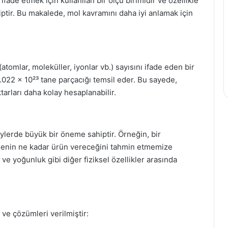
ifade etmek için kullanılan bir ölçü birimidir ve özellikle
tir. Bu makalede, mol kavramını daha iyi anlamak için
atomlar, moleküller, iyonlar vb.) sayısını ifade eden bir
6.022 x 10²³ tane parçacığı temsil eder. Bu sayede,
arları daha kolay hesaplanabilir.
lerde büyük bir öneme sahiptir. Örneğin, bir
imenin ne kadar ürün vereceğini tahmin etmemize
m ve yoğunluk gibi diğer fiziksel özellikler arasında
 ve çözümleri verilmiştir: