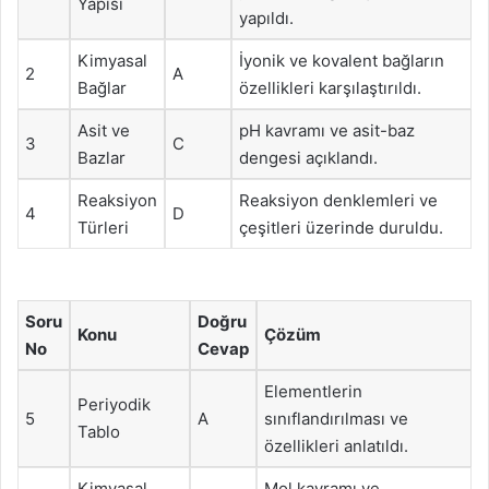
Yapısı
yapıldı.
Kimyasal
İyonik ve kovalent bağların
2
A
Bağlar
özellikleri karşılaştırıldı.
Asit ve
pH kavramı ve asit-baz
3
C
Bazlar
dengesi açıklandı.
Reaksiyon
Reaksiyon denklemleri ve
4
D
Türleri
çeşitleri üzerinde duruldu.
Soru
Doğru
Konu
Çözüm
No
Cevap
Elementlerin
Periyodik
5
A
sınıflandırılması ve
Tablo
özellikleri anlatıldı.
Kimyasal
Mol kavramı ve