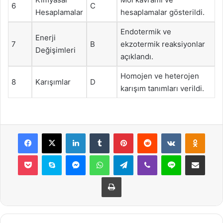
6
C
Hesaplamalar
hesaplamalar gösterildi.
Endotermik ve
Enerji
7
B
ekzotermik reaksiyonlar
Değişimleri
açıklandı.
Homojen ve heterojen
8
Karışımlar
D
karışım tanımları verildi.
Facebook
X
LinkedIn
Tumblr
Pinterest
Reddit
VKontakte
Odnok
Pocket
Skype
Messenger
WhatsApp
Telegram
Viber
Line
E-Posta ile payla
Yazdır