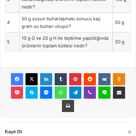
nedir?
50 g suyun buharlaşması sonucu kaç
4
50 g
gram su buharı oluşur?
10 g G ve 20 g H ile tepkime yapıldığında
5
30 g
ürünlerin toplam kütlesi nedir?
Facebook
X
LinkedIn
Tumblr
Pinterest
Reddit
VKontakte
Odnok
Pocket
Skype
Messenger
WhatsApp
Telegram
Viber
Line
E-Posta ile payla
Yazdır
Kayıt Ol