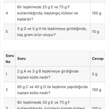
Bir tepkimede 25 g E ve 75 g F
4
kullanıldığında, başlangıç kütlesi ne
100 g
kadardır?
5 g G ve 5 g H ile tepkimeye girildiğinde,
5
10 g
kaç gram ürün oluşur?
Soru
Soru
Cevap
No
2 g A ve 3 g B tepkimeye girdiğinde
1
5 g
toplam kütle nedir?
60 g C ve 40 g D ile tepkime yapıldığında
2
100 g
toplam kütle nedir?
Bir tepkimede 30 g E ve 70 g F
3
kullanıldığında, ürünlerin toplam kütlesi
100 g