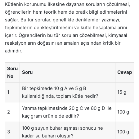
Kütlenin korunumu ilkesine dayanan soruların çözülmesi,
öğrencilerin hem teorik hem de pratik bilgi edinmelerini
sağlar. Bu tür sorular, genellikle denklemler yazmayı,
tepkimelerin denkleştirilmesini ve kütle hesaplamalarını
içerir. Öğrencilerin bu tür soruları çözebilmesi, kimyasal
reaksiyonların doğasını anlamaları açısından kritik bir
adımdır.
Soru
Soru
Cevap
No
Bir tepkimede 10 g A ve 5 g B
1
15 g
kullanıldığında, toplam kütle nedir?
Yanma tepkimesinde 20 g C ve 80 g D ile
2
100 g
kaç gram ürün elde edilir?
100 g suyun buharlaşması sonucu ne
3
100 g
kadar su buharı oluşur?