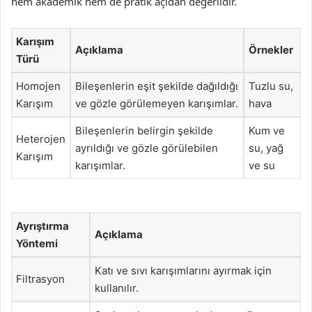
hem akademik hem de pratik açıdan değerlidir.
Karışım
Açıklama
Örnekler
Türü
Homojen
Bileşenlerin eşit şekilde dağıldığı
Tuzlu su,
Karışım
ve gözle görülemeyen karışımlar.
hava
Bileşenlerin belirgin şekilde
Kum ve
Heterojen
ayrıldığı ve gözle görülebilen
su, yağ
Karışım
karışımlar.
ve su
Ayrıştırma
Açıklama
Yöntemi
Katı ve sıvı karışımlarını ayırmak için
Filtrasyon
kullanılır.