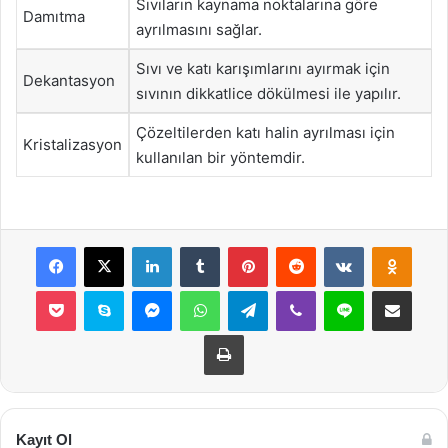
Sıvıların kaynama noktalarına göre
Damıtma
ayrılmasını sağlar.
Sıvı ve katı karışımlarını ayırmak için
Dekantasyon
sıvının dikkatlice dökülmesi ile yapılır.
Çözeltilerden katı halin ayrılması için
Kristalizasyon
kullanılan bir yöntemdir.
Facebook
X
LinkedIn
Tumblr
Pinterest
Reddit
VKontakte
Odnok
Pocket
Skype
Messenger
WhatsApp
Telegram
Viber
Line
E-Posta ile payla
Yazdır
Kayıt Ol