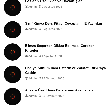
Gazların Özellikleri ve Davranışları
Admin
9 Ağustos 2026
Sınıf Kimya Ders Kitabı Cevapları – E Yayınları
Admin
8 Ağustos 2026
E İmza Seçerken Dikkat Edilmesi Gereken
Kriterler
Admin
1 Ağustos 2026
Hediye Sunumunda Estetik ve Zarafeti Bir Araya
Getirin
Admin
25 Temmuz 2026
Ankara Özel Dans Derslerinin Avantajları
Admin
25 Temmuz 2026