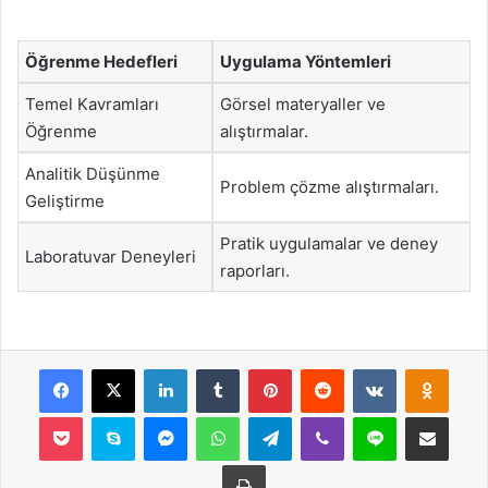
Öğrenme Hedefleri
Uygulama Yöntemleri
Temel Kavramları
Görsel materyaller ve
Öğrenme
alıştırmalar.
Analitik Düşünme
Problem çözme alıştırmaları.
Geliştirme
Pratik uygulamalar ve deney
Laboratuvar Deneyleri
raporları.
Facebook
X
LinkedIn
Tumblr
Pinterest
Reddit
VKontakte
Odnok
Pocket
Skype
Messenger
WhatsApp
Telegram
Viber
Line
E-Posta ile payla
Yazdır