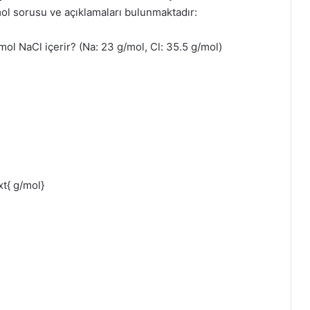
mol sorusu ve açıklamaları bulunmaktadır:
ol NaCl içerir? (Na: 23 g/mol, Cl: 35.5 g/mol)
xt{ g/mol}