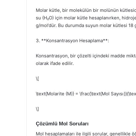
Molar kütle, bir molekülün bir molünün kütlesidi
su (H₂O) için molar kütle hesaplanırken, hidroj
g/mol’dür. Bu durumda suyun molar kütlesi 18 g
3. **Konsantrasyon Hesaplama**:
Konsantrasyon, bir çözelti içindeki madde mikta
olarak ifade edilir.
\[
\text{Molarite (M)} = \frac{\text{Mol Sayısı}}{\te
\]
Çözümlü Mol Soruları
Mol hesaplamaları ile ilgili sorular, genellikle ö