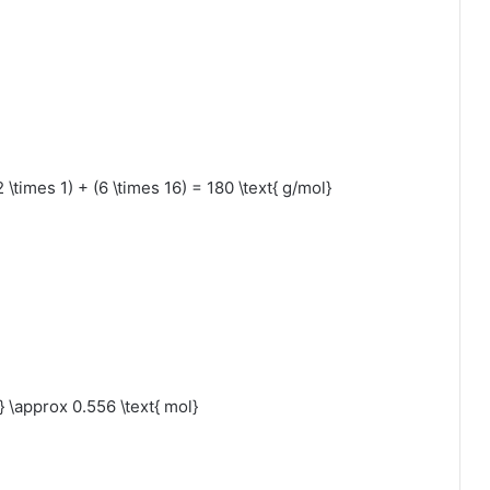
 \times 1) + (6 \times 16) = 180 \text{ g/mol}
}} \approx 0.556 \text{ mol}