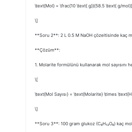
\text{Mol} = \frac{10 \text{ g}}{58.5 \text{ g/mol}
\]
**Soru 2**: 2 L 0.5 M NaOH çözeltisinde kaç 
**Çözüm**:
1. Molarite formülünü kullanarak mol sayısını h
\[
\text{Mol Sayısı} = \text{Molarite} \times \text{H
\]
**Soru 3**: 100 gram glukoz (C₆H₁₂O₆) kaç mol g