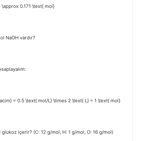
} \approx 0.171 \text{ mol}
mol NaOH vardır?
esaplayalım:
acim} = 0.5 \text{ mol/L} \times 2 \text{ L} = 1 \text{ mol}
lukoz içerir? (C: 12 g/mol, H: 1 g/mol, O: 16 g/mol)