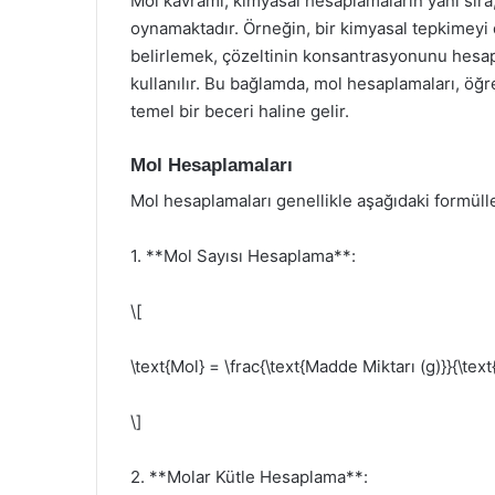
Mol kavramı, kimyasal hesaplamaların yanı sıra,
oynamaktadır. Örneğin, bir kimyasal tepkimeyi
belirlemek, çözeltinin konsantrasyonunu hesapl
kullanılır. Bu bağlamda, mol hesaplamaları, öğre
temel bir beceri haline gelir.
Mol Hesaplamaları
Mol hesaplamaları genellikle aşağıdaki formülle
1. **Mol Sayısı Hesaplama**:
\[
\text{Mol} = \frac{\text{Madde Miktarı (g)}}{\tex
\]
2. **Molar Kütle Hesaplama**: