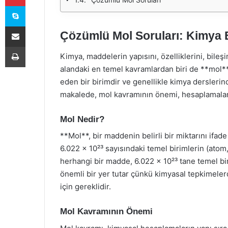
Skype
E-Posta ile paylaş
Çözümlü Mol Soruları: Kimya 
Yazdır
Kimya, maddelerin yapısını, özelliklerini, bileşi
alandaki en temel kavramlardan biri de **mol*
eden bir birimdir ve genellikle kimya derslerind
makalede, mol kavramının önemi, hesaplamalar 
Mol Nedir?
**Mol**, bir maddenin belirli bir miktarını ifad
6.022 x 10²³ sayısındaki temel birimlerin (atom,
herhangi bir madde, 6.022 x 10²³ tane temel bi
önemli bir yer tutar çünkü kimyasal tepkimelerd
için gereklidir.
Mol Kavramının Önemi