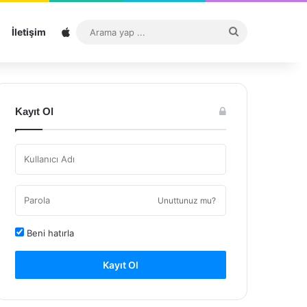
Sitemap
Arama
İletişim
yap
...
Kayıt Ol
Unuttunuz mu?
Beni hatırla
Kayıt Ol