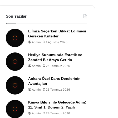
Son Yazılar
E İmza Seçerken Dikkat Edilmesi
Gereken Kriterler
Admin
1 Ağustos 2026
Hediye Sunumunda Estetik ve
Zarafeti Bir Araya Getirin
Admin
25 Temmuz 2026
Ankara Özel Dans Derslerinin
Avantajları
Admin
25 Temmuz 2026
Kimya Bilgisi ile Geleceğe Adım:
11. Sınıf 1. Dönem 2. Yazılı
Admin
24 Temmuz 2026