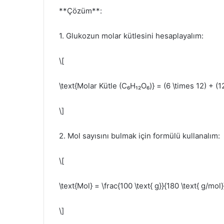
**Çözüm**:
1. Glukozun molar kütlesini hesaplayalım:
\[
\text{Molar Kütle (C₆H₁₂O₆)} = (6 \times 12) + (12
\]
2. Mol sayısını bulmak için formülü kullanalım:
\[
\text{Mol} = \frac{100 \text{ g}}{180 \text{ g/mol
\]