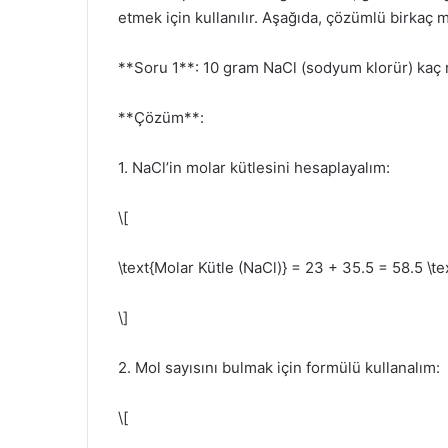
etmek için kullanılır. Aşağıda, çözümlü birkaç 
**Soru 1**: 10 gram NaCl (sodyum klorür) kaç m
**Çözüm**:
1. NaCl’in molar kütlesini hesaplayalım:
\[
\text{Molar Kütle (NaCl)} = 23 + 35.5 = 58.5 \te
\]
2. Mol sayısını bulmak için formülü kullanalım:
\[