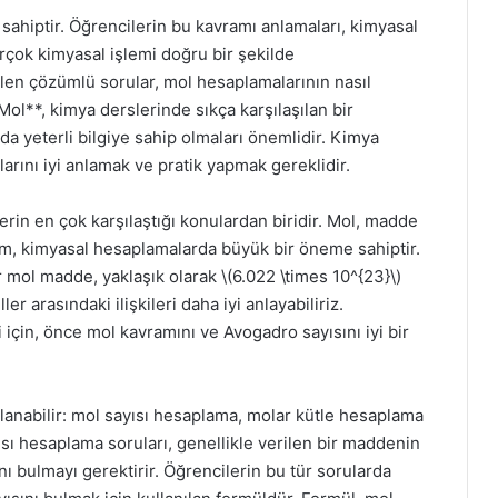
sahiptir. Öğrencilerin bu kavramı anlamaları, kimyasal
irçok kimyasal işlemi doğru bir şekilde
rilen çözümlü sorular, mol hesaplamalarının nasıl
Mol**, kimya derslerinde sıkça karşılaşılan bir
a yeterli bilgiye sahip olmaları önemlidir. Kimya
rını iyi anlamak ve pratik yapmak gereklidir.
rin en çok karşılaştığı konulardan biridir. Mol, madde
am, kimyasal hesaplamalarda büyük bir öneme sahiptir.
ir mol madde, yaklaşık olarak \(6.022 \times 10^{23}\)
r arasındaki ilişkileri daha iyi anlayabiliriz.
için, önce mol kavramını ve Avogadro sayısını iyi bir
oplanabilir: mol sayısı hesaplama, molar kütle hesaplama
ı hesaplama soruları, genellikle verilen bir maddenin
ı bulmayı gerektirir. Öğrencilerin bu tür sorularda