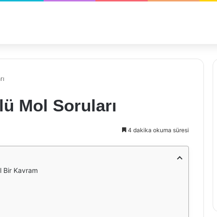
rı
ü Mol Soruları
4 dakika okuma süresi
l Bir Kavram