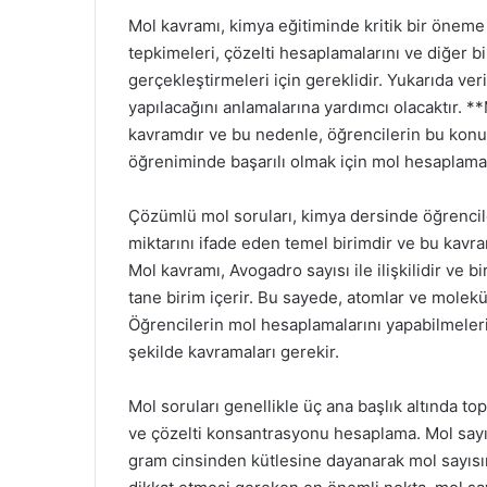
Mol kavramı, kimya eğitiminde kritik bir öneme 
tepkimeleri, çözelti hesaplamalarını ve diğer b
gerçekleştirmeleri için gereklidir. Yukarıda ve
yapılacağını anlamalarına yardımcı olacaktır. **
kavramdır ve bu nedenle, öğrencilerin bu konud
öğreniminde başarılı olmak için mol hesaplamala
Çözümlü mol soruları, kimya dersinde öğrencile
miktarını ifade eden temel birimdir ve bu kavr
Mol kavramı, Avogadro sayısı ile ilişkilidir ve b
tane birim içerir. Bu sayede, atomlar ve molekülle
Öğrencilerin mol hesaplamalarını yapabilmeleri 
şekilde kavramaları gerekir.
Mol soruları genellikle üç ana başlık altında t
ve çözelti konsantrasyonu hesaplama. Mol sayıs
gram cinsinden kütlesine dayanarak mol sayısın