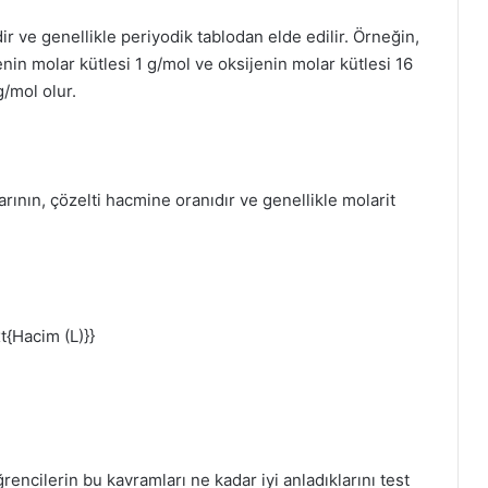
r ve genellikle periyodik tablodan elde edilir. Örneğin,
enin molar kütlesi 1 g/mol ve oksijenin molar kütlesi 16
/mol olur.
rının, çözelti hacmine oranıdır ve genellikle molarit
xt{Hacim (L)}}
ğrencilerin bu kavramları ne kadar iyi anladıklarını test