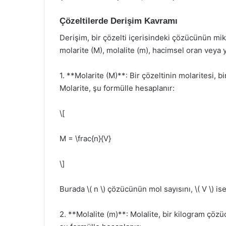
Çözeltilerde Derişim Kavramı
Derişim, bir çözelti içerisindeki çözücünün mikt
molarite (M), molalite (m), hacimsel oran veya yü
1. **Molarite (M)**: Bir çözeltinin molaritesi, b
Molarite, şu formülle hesaplanır:
\[
M = \frac{n}{V}
\]
Burada \( n \) çözücünün mol sayısını, \( V \) is
2. **Molalite (m)**: Molalite, bir kilogram çöz