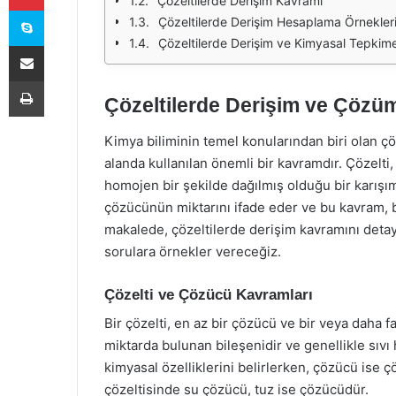
Çözeltilerde Derişim Kavramı
Skype
Çözeltilerde Derişim Hesaplama Örnekler
Çözeltilerde Derişim ve Kimyasal Tepkime
E-Posta ile paylaş
Yazdır
Çözeltilerde Derişim ve Çözüm
Kimya biliminin temel konularından biri olan çöz
alanda kullanılan önemli bir kavramdır. Çözelti
homojen bir şekilde dağılmış olduğu bir karışımd
çözücünün miktarını ifade eder ve bu kavram, bi
makalede, çözeltilerde derişim kavramını detaylı
sorulara örnekler vereceğiz.
Çözelti ve Çözücü Kavramları
Bir çözelti, en az bir çözücü ve bir veya daha f
miktarda bulunan bileşenidir ve genellikle sıvı
kimyasal özelliklerini belirlerken, çözücü ise çö
çözeltisinde su çözücü, tuz ise çözücüdür.