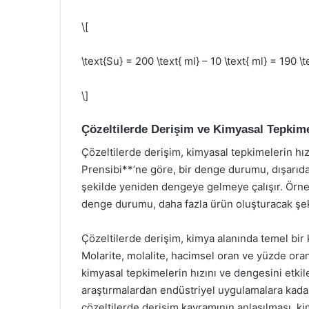
\[
\text{Su} = 200 \text{ ml} – 10 \text{ ml} = 190 \t
\]
Çözeltilerde Derişim ve Kimyasal Tepkim
Çözeltilerde derişim, kimyasal tepkimelerin hı
Prensibi**’ne göre, bir denge durumu, dışarıdan
şekilde yeniden dengeye gelmeye çalışır. Örneği
denge durumu, daha fazla ürün oluşturacak şeki
Çözeltilerde derişim, kimya alanında temel bir
Molarite, molalite, hacimsel oran ve yüzde oranı 
kimyasal tepkimelerin hızını ve dengesini etkiley
araştırmalardan endüstriyel uygulamalara kadar
çözeltilerde derişim kavramının anlaşılması, ki