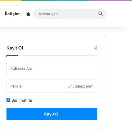
Sitemap
Arama
İletişim
yap
...
Kayıt Ol
Unuttunuz mu?
Beni hatırla
Kayıt Ol