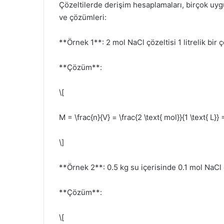
Çözeltilerde derişim hesaplamaları, birçok uygu
ve çözümleri:
**Örnek 1**: 2 mol NaCl çözeltisi 1 litrelik bir 
**Çözüm**:
\[
M = \frac{n}{V} = \frac{2 \text{ mol}}{1 \text{ L}} 
\]
**Örnek 2**: 0.5 kg su içerisinde 0.1 mol NaCl 
**Çözüm**:
\[