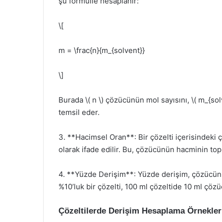
şu formülle hesaplanır:
\[
m = \frac{n}{m_{solvent}}
\]
Burada \( n \) çözücünün mol sayısını, \( m_{so
temsil eder.
3. **Hacimsel Oran**: Bir çözelti içerisindeki
olarak ifade edilir. Bu, çözücünün hacminin top
4. **Yüzde Derişim**: Yüzde derişim, çözücünün
%10’luk bir çözelti, 100 ml çözeltide 10 ml çö
Çözeltilerde Derişim Hesaplama Örnekler