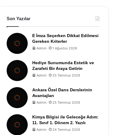
Son Yazılar
E İmza Seçerken Dikkat Edilmesi
Gereken Kriterler
Admin
1 Ağustos 2026
Hediye Sunumunda Estetik ve
Zarafeti Bir Araya Getirin
Admin
25 Temmuz 2026
Ankara Özel Dans Derslerinin
Avantajları
Admin
25 Temmuz 2026
Kimya Bilgisi ile Geleceğe Adım:
11. Sınıf 1. Dönem 2. Yazılı
Admin
24 Temmuz 2026