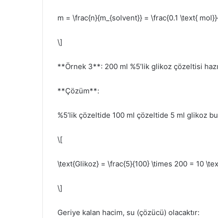
m = \frac{n}{m_{solvent}} = \frac{0.1 \text{ mol}}{
\]
**Örnek 3**: 200 ml %5’lik glikoz çözeltisi ha
**Çözüm**:
%5’lik çözeltide 100 ml çözeltide 5 ml glikoz bu
\[
\text{Glikoz} = \frac{5}{100} \times 200 = 10 \tex
\]
Geriye kalan hacim, su (çözücü) olacaktır: