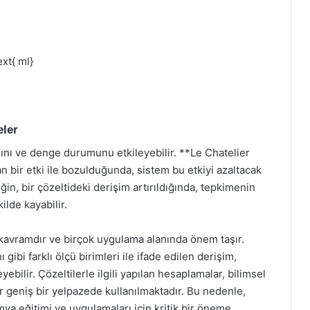
ext{ ml}
eler
zını ve denge durumunu etkileyebilir. **Le Chatelier
 bir etki ile bozulduğunda, sistem bu etkiyi azaltacak
n, bir çözeltideki derişim artırıldığında, tepkimenin
lde kayabilir.
 kavramdır ve birçok uygulama alanında önem taşır.
gibi farklı ölçü birimleri ile ifade edilen derişim,
ebilir. Çözeltilerle ilgili yapılan hesaplamalar, bilimsel
 geniş bir yelpazede kullanılmaktadır. Bu nedenle,
mya eğitimi ve uygulamaları için kritik bir öneme