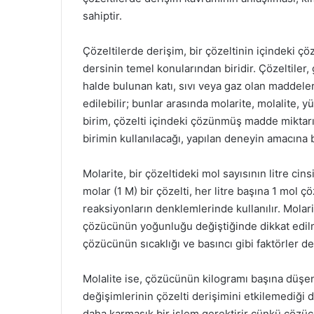
sahiptir.
Çözeltilerde derişim, bir çözeltinin içindeki 
dersinin temel konularından biridir. Çözeltiler,
halde bulunan katı, sıvı veya gaz olan maddelerd
edilebilir; bunlar arasında molarite, molalite, y
birim, çözelti içindeki çözünmüş madde miktarın
birimin kullanılacağı, yapılan deneyin amacına b
Molarite, bir çözeltideki mol sayısının litre c
molar (1 M) bir çözelti, her litre başına 1 mol
reaksiyonların denklemlerinde kullanılır. Molarit
çözücünün yoğunluğu değiştiğinde dikkat edilm
çözücünün sıcaklığı ve basıncı gibi faktörler 
Molalite ise, çözücünün kilogramı başına düşen 
değişimlerinin çözelti derişimini etkilemediği d
daha karmaşık bir işlem gerektirir çünkü çözücü