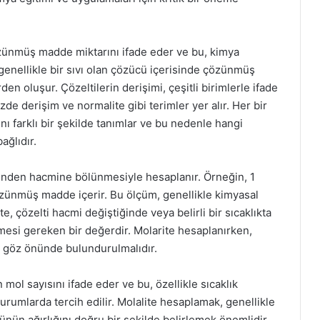
çözünmüş madde miktarını ifade eder ve bu, kimya
 genellikle bir sıvı olan çözücü içerisinde çözünmüş
en oluşur. Çözeltilerin derişimi, çeşitli birimlerle ifade
üzde derişim ve normalite gibi terimler yer alır. Her bir
ı farklı bir şekilde tanımlar ve bu nedenle hangi
ağlıdır.
insinden hacmine bölünmesiyle hesaplanır. Örneğin, 1
 çözünmüş madde içerir. Bu ölçüm, genellikle kimyasal
e, çözelti hacmi değiştiğinde veya belirli bir sıcaklıkta
esi gereken bir değerdir. Molarite hesaplanırken,
de göz önünde bulundurulmalıdır.
mol sayısını ifade eder ve bu, özellikle sıcaklık
urumlarda tercih edilir. Molalite hesaplamak, genellikle
nün ağırlığını doğru bir şekilde belirlemek önemlidir.