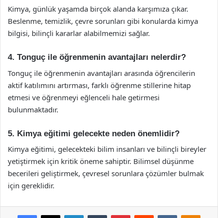
Kimya, günlük yaşamda birçok alanda karşımıza çıkar.
Beslenme, temizlik, çevre sorunları gibi konularda kimya
bilgisi, bilinçli kararlar alabilmemizi sağlar.
4. Tonguç ile öğrenmenin avantajları nelerdir?
Tonguç ile öğrenmenin avantajları arasında öğrencilerin
aktif katılımını artırması, farklı öğrenme stillerine hitap
etmesi ve öğrenmeyi eğlenceli hale getirmesi
bulunmaktadır.
5. Kimya eğitimi gelecekte neden önemlidir?
Kimya eğitimi, gelecekteki bilim insanları ve bilinçli bireyler
yetiştirmek için kritik öneme sahiptir. Bilimsel düşünme
becerileri geliştirmek, çevresel sorunlara çözümler bulmak
için gereklidir.
Facebook
X
LinkedIn
Tumblr
Pinterest
Reddit
VKontakte
Odnok