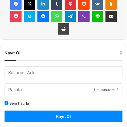
Pocket
Skype
Messenger
WhatsApp
Telegram
Viber
Line
E-Posta ile payla
Yazdır
Kayıt Ol
Unuttunuz mu?
Beni hatırla
Kayıt Ol