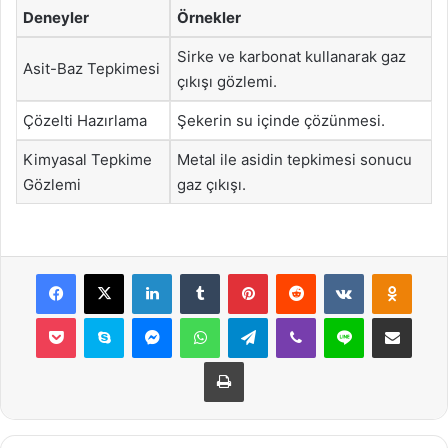
Deneyler
Örnekler
Sirke ve karbonat kullanarak gaz
Asit-Baz Tepkimesi
çıkışı gözlemi.
Çözelti Hazırlama
Şekerin su içinde çözünmesi.
Kimyasal Tepkime
Metal ile asidin tepkimesi sonucu
Gözlemi
gaz çıkışı.
Facebook
X
LinkedIn
Tumblr
Pinterest
Reddit
VKontakte
Odnok
Pocket
Skype
Messenger
WhatsApp
Telegram
Viber
Line
E-Posta ile payla
Yazdır