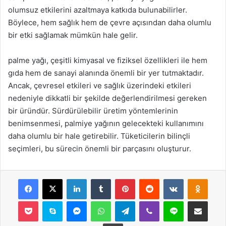
olumsuz etkilerini azaltmaya katkıda bulunabilirler.
Böylece, hem sağlık hem de çevre açısından daha olumlu
bir etki sağlamak mümkün hale gelir.
palme yağı, çeşitli kimyasal ve fiziksel özellikleri ile hem
gıda hem de sanayi alanında önemli bir yer tutmaktadır.
Ancak, çevresel etkileri ve sağlık üzerindeki etkileri
nedeniyle dikkatli bir şekilde değerlendirilmesi gereken
bir üründür. Sürdürülebilir üretim yöntemlerinin
benimsenmesi, palmiye yağının gelecekteki kullanımını
daha olumlu bir hale getirebilir. Tüketicilerin bilinçli
seçimleri, bu sürecin önemli bir parçasını oluşturur.
Facebook
X
LinkedIn
Tumblr
Pinterest
Reddit
VKontakte
Odnok
Pocket
Skype
Messenger
WhatsApp
Telegram
Viber
Line
E-Posta ile payla
Yazdır