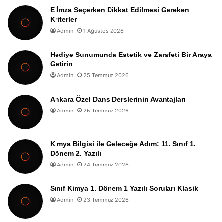
E İmza Seçerken Dikkat Edilmesi Gereken
Kriterler
Admin
1 Ağustos 2026
Hediye Sunumunda Estetik ve Zarafeti Bir Araya
Getirin
Admin
25 Temmuz 2026
Ankara Özel Dans Derslerinin Avantajları
Admin
25 Temmuz 2026
Kimya Bilgisi ile Geleceğe Adım: 11. Sınıf 1.
Dönem 2. Yazılı
Admin
24 Temmuz 2026
Sınıf Kimya 1. Dönem 1 Yazılı Soruları Klasik
Admin
23 Temmuz 2026