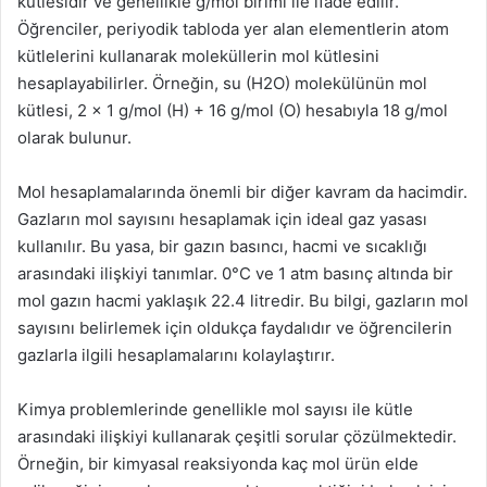
kütlesidir ve genellikle g/mol birimi ile ifade edilir.
Öğrenciler, periyodik tabloda yer alan elementlerin atom
kütlelerini kullanarak moleküllerin mol kütlesini
hesaplayabilirler. Örneğin, su (H2O) molekülünün mol
kütlesi, 2 x 1 g/mol (H) + 16 g/mol (O) hesabıyla 18 g/mol
olarak bulunur.
Mol hesaplamalarında önemli bir diğer kavram da hacimdir.
Gazların mol sayısını hesaplamak için ideal gaz yasası
kullanılır. Bu yasa, bir gazın basıncı, hacmi ve sıcaklığı
arasındaki ilişkiyi tanımlar. 0°C ve 1 atm basınç altında bir
mol gazın hacmi yaklaşık 22.4 litredir. Bu bilgi, gazların mol
sayısını belirlemek için oldukça faydalıdır ve öğrencilerin
gazlarla ilgili hesaplamalarını kolaylaştırır.
Kimya problemlerinde genellikle mol sayısı ile kütle
arasındaki ilişkiyi kullanarak çeşitli sorular çözülmektedir.
Örneğin, bir kimyasal reaksiyonda kaç mol ürün elde