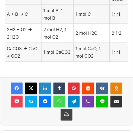
1 mol A, 1
A + B → C
1 mol C
1:1:1
mol B
2H2 + O2 →
2 mol H2, 1
2 mol H2O
2:1:2
2H2O
mol O2
CaCO3 → CaO
1 mol CaO, 1
1 mol CaCO3
1:1:1
+ CO2
mol CO2
Facebook
X
LinkedIn
Tumblr
Pinterest
Reddit
VKontakte
Odnok
Pocket
Skype
Messenger
WhatsApp
Telegram
Viber
Line
E-Posta ile payla
Yazdır