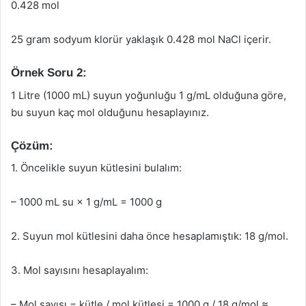
0.428 mol
25 gram sodyum klorür yaklaşık 0.428 mol NaCl içerir.
Örnek Soru 2:
1 Litre (1000 mL) suyun yoğunluğu 1 g/mL olduğuna göre,
bu suyun kaç mol olduğunu hesaplayınız.
Çözüm:
1. Öncelikle suyun kütlesini bulalım:
– 1000 mL su × 1 g/mL = 1000 g
2. Suyun mol kütlesini daha önce hesaplamıştık: 18 g/mol.
3. Mol sayısını hesaplayalım:
– Mol sayısı = kütle / mol kütlesi = 1000 g / 18 g/mol ≈