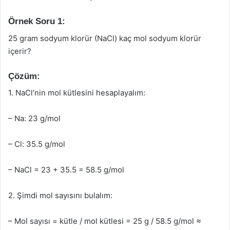
Örnek Soru 1:
25 gram sodyum klorür (NaCl) kaç mol sodyum klorür
içerir?
Çözüm:
1. NaCl’nin mol kütlesini hesaplayalım:
– Na: 23 g/mol
– Cl: 35.5 g/mol
– NaCl = 23 + 35.5 = 58.5 g/mol
2. Şimdi mol sayısını bulalım:
– Mol sayısı = kütle / mol kütlesi = 25 g / 58.5 g/mol ≈