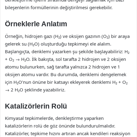
bileşenlerin formüllerinin değiştirilmesi gerekebilir.
Örneklerle Anlatım
Örneğin, hidrojen gazı (H₂) ve oksijen gazının (O₂) bir araya
gelerek su (H₂O) oluşturduğu tepkimeyi ele alalım.
Başlangıçta, denklemi yazarken şu şekilde başlayabiliriz: H₂
+ O₂ → H₂O. İlk bakışta, sol tarafta 2 hidrojen ve 2 oksijen
atomu bulunurken, sağ tarafta yalnızca 2 hidrojen ve 1
oksijen atomu vardır. Bu durumda, denklemi dengelemek
için H₂O’nun önüne bir katsayı ekleyerek denklemi H₂ + O₂
→ 2 H₂O şeklinde yazabiliriz.
Katalizörlerin Rolü
Kimyasal tepkimelerde, denkleştirme yaparken
katalizörlerin rolü de göz önünde bulundurulmalıdır.
Katalizörler, tepkime hızını artıran ancak kendileri reaksiyon