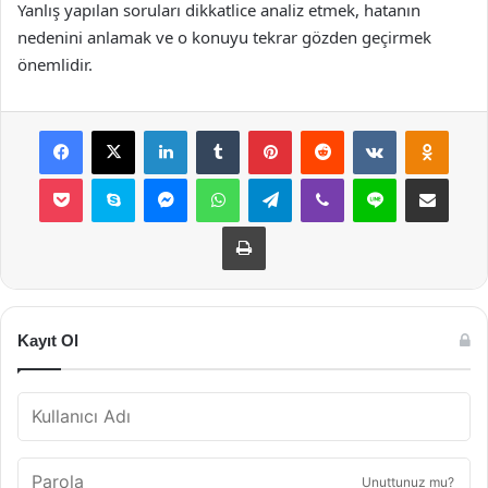
Yanlış yapılan soruları dikkatlice analiz etmek, hatanın
nedenini anlamak ve o konuyu tekrar gözden geçirmek
önemlidir.
Facebook
X
LinkedIn
Tumblr
Pinterest
Reddit
VKontakte
Odnok
Pocket
Skype
Messenger
WhatsApp
Telegram
Viber
Line
E-Posta ile payla
Yazdır
Kayıt Ol
Unuttunuz mu?