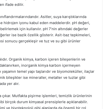
n ifade edilir.
nıflandırmalarındandır. Asitler, suya karıştıklarında
ise hidrojen iyonu kabul eden maddelerdir. pH değeri,
belirlemek için kullanılır. pH 7’nin altındaki değerler
eğerler ise bazik özellik gösterir. Asit-baz tepkimeleri,
mesi sonucu gerçekleşir ve tuz ve su gibi ürünler
lıdır. Organik kimya, karbon içeren bileşenlerin ve
odaklanırken, inorganik kimya karbon içermeyen
le yaşamın temel yapı taşlarıdır ve biyomoleküller, ilaçlar
anik bileşikler ise mineraller, metaller ve tuzlar gibi
da yer alır.
ıkar. Mutfakta pişirme işlemleri, temizlik ürünlerinin
gibi birçok durum kimyasal prensiplerle açıklanabilir.
imi ve biyoteknoloji gibi alanlarda da önemli bir rol