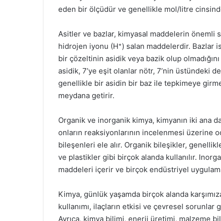
eden bir ölçüdür ve genellikle mol/litre cinsinde
Asitler ve bazlar, kimyasal maddelerin önemli sı
hidrojen iyonu (H⁺) salan maddelerdir. Bazlar 
bir çözeltinin asidik veya bazik olup olmadığını 
asidik, 7’ye eşit olanlar nötr, 7’nin üstündeki d
genellikle bir asidin bir baz ile tepkimeye gir
meydana getirir.
Organik ve inorganik kimya, kimyanın iki ana da
onların reaksiyonlarının incelenmesi üzerine 
bileşenleri ele alır. Organik bileşikler, genellik
ve plastikler gibi birçok alanda kullanılır. Inorg
maddeleri içerir ve birçok endüstriyel uygulama
Kimya, günlük yaşamda birçok alanda karşımıza ç
kullanımı, ilaçların etkisi ve çevresel sorunlar 
Ayrıca, kimya bilimi, enerji üretimi, malzeme bil