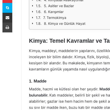
Skype
5. Asitler ve Bazlar
6. Karışımlar
E-Posta ile paylaş
7. Termokimya
Yazdır
8. Kimya ve Günlük Hayat
Kimya: Temel Kavramlar ve Ta
Kimya, maddeyi, maddelerin yapılarını, özellikl
inceleyen bir bilim dalıdır. Kimya, fizik, biyoloj
kesişen bir alandır. Bu makalede, kimyanın tem
kavramların günlük yaşamda nasıl uygulandığına
1. Madde
Madde, hacmi ve kütlesi olan her şeydir.
Madde
bulunabilir.
Katı maddeler, belirli bir şekil ve ha
alabilirler; gazlar ise hem hacim hem de şekil aç
su sıvı bir madde iken, buzu katı bir madde ola