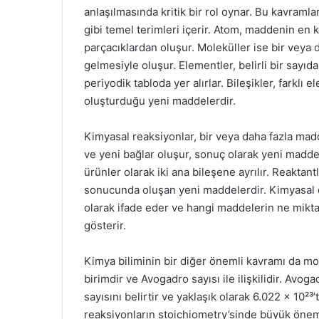
anlaşılmasında kritik bir rol oynar. Bu kavramla
gibi temel terimleri içerir. Atom, maddenin en k
parçacıklardan oluşur. Moleküller ise bir veya 
gelmesiyle oluşur. Elementler, belirli bir sayı
periyodik tabloda yer alırlar. Bileşikler, farklı 
oluşturduğu yeni maddelerdir.
Kimyasal reaksiyonlar, bir veya daha fazla mad
ve yeni bağlar oluşur, sonuç olarak yeni maddel
ürünler olarak iki ana bileşene ayrılır. Reaktan
sonucunda oluşan yeni maddelerdir. Kimyasal 
olarak ifade eder ve hangi maddelerin ne miktar
gösterir.
Kimya biliminin bir diğer önemli kavramı da mol
birimdir ve Avogadro sayısı ile ilişkilidir. Avo
sayısını belirtir ve yaklaşık olarak 6.022 x 10²
reaksiyonların stoichiometry’sinde büyük önem 