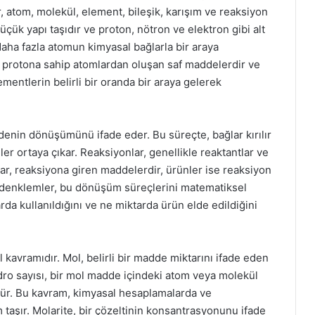
r, atom, molekül, element, bileşik, karışım ve reaksiyon
üçük yapı taşıdır ve proton, nötron ve elektron gibi alt
daha fazla atomun kimyasal bağlarla bir araya
da protona sahip atomlardan oluşan saf maddelerdir ve
elementlerin belirli bir oranda bir araya gelerek
denin dönüşümünü ifade eder. Bu süreçte, bağlar kırılır
er ortaya çıkar. Reaksiyonlar, genellikle reaktantlar ve
tlar, reaksiyona giren maddelerdir, ürünler ise reaksiyon
denklemler, bu dönüşüm süreçlerini matematiksel
da kullanıldığını ve ne miktarda ürün elde edildiğini
 kavramıdır. Mol, belirli bir madde miktarını ifade eden
gadro sayısı, bir mol madde içindeki atom veya molekül
³’tür. Bu kavram, kimyasal hesaplamalarda ve
taşır. Molarite, bir çözeltinin konsantrasyonunu ifade