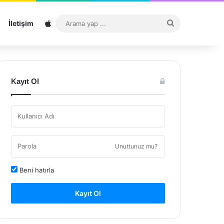
Sitemap
Arama
İletişim
yap
...
Kayıt Ol
Unuttunuz mu?
Beni hatırla
Kayıt Ol