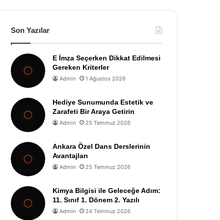
Son Yazılar
E İmza Seçerken Dikkat Edilmesi
Gereken Kriterler
Admin
1 Ağustos 2026
Hediye Sunumunda Estetik ve
Zarafeti Bir Araya Getirin
Admin
25 Temmuz 2026
Ankara Özel Dans Derslerinin
Avantajları
Admin
25 Temmuz 2026
Kimya Bilgisi ile Geleceğe Adım:
11. Sınıf 1. Dönem 2. Yazılı
Admin
24 Temmuz 2026