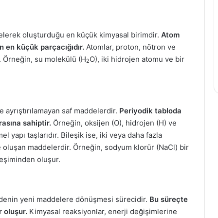
gelerek oluşturduğu en küçük kimyasal birimdir.
Atom
an en küçük parçacığıdır.
Atomlar, proton, nötron ve
. Örneğin, su molekülü (H
O), iki hidrojen atomu ve bir
2
e ayrıştırılamayan saf maddelerdir.
Periyodik tabloda
asına sahiptir.
Örneğin, oksijen (O), hidrojen (H) ve
 yapı taşlarıdır. Bileşik ise, iki veya daha fazla
le oluşan maddelerdir. Örneğin, sodyum klorür (NaCl) bir
rleşiminden oluşur.
ddenin yeni maddelere dönüşmesi sürecidir.
Bu süreçte
r oluşur.
Kimyasal reaksiyonlar, enerji değişimlerine