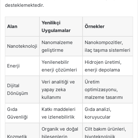
desteklemektedir.
Yenilikçi
Alan
Örnekler
Uygulamalar
Nanomalzeme
Nanokompozitler,
Nanoteknoloji
geliştirme
ilaç taşıma sistemleri
Yenilenebilir
Hidrojen üretimi,
Enerji
enerji çözümleri
enerji depolama
Veri analitiği ve
Üretim
Dijital
yapay zeka
optimizasyonu,
Dönüşüm
kullanımı
malzeme tasarımı
Gıda
Katkı maddeleri
Gıda analizi,
Güvenliği
ve izlenebilirlik
koruyucular
Organik ve doğal
Cilt bakım ürünleri,
Kozmetik
bileşenlerin
biyoteknolojik