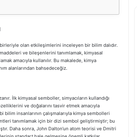
ı
irleriyle olan etkileşimlerini inceleyen bir bilim dalıdır.
 maddeleri ve bileşenlerini tanımlamak, kimyasal
lamak amacıyla kullanılır. Bu makalede, kimya
anım alanlarından bahsedeceğiz.
anır. İlk kimyasal semboller, simyacıların kullandığı
elliklerini ve doğalarını tasvir etmek amacıyla
gibi bilim insanlarının çalışmalarıyla kimya sembolleri
tleri tanımlamak için bir dizi sembol geliştirmiştir; bu
ştır. Daha sonra, John Dalton’un atom teorisi ve Dmitri
erinin standart hale gelmesine önemli katkılar