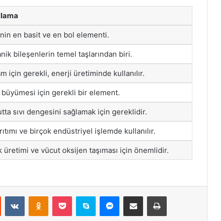
klama
nin en basit ve en bol elementi.
nik bileşenlerin temel taşlarından biri.
m için gerekli, enerji üretiminde kullanılır.
i büyümesi için gerekli bir element.
tta sıvı dengesini sağlamak için gereklidir.
rıtımı ve birçok endüstriyel işlemde kullanılır.
k üretimi ve vücut oksijen taşıması için önemlidir.
st
Reddit
VKontakte
Odnoklassniki
Pocket
Skype
Messenger
E-Posta ile paylaş
Yazdır