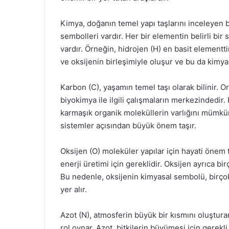
Kimya, doğanın temel yapı taşlarını inceleyen b
sembolleri vardır. Her bir elementin belirli bi
vardır. Örneğin, hidrojen (H) en basit elementt
ve oksijenin birleşimiyle oluşur ve bu da kimya
Karbon (C), yaşamın temel taşı olarak bilinir.
biyokimya ile ilgili çalışmaların merkezindedir.
karmaşık organik moleküllerin varlığını mümkün 
sistemler açısından büyük önem taşır.
Oksijen (O) moleküler yapılar için hayati önem t
enerji üretimi için gereklidir. Oksijen ayrıca bi
Bu nedenle, oksijenin kimyasal sembolü, birçok 
yer alır.
Azot (N), atmosferin büyük bir kısmını oluşturan
rol oynar. Azot, bitkilerin büyümesi için gerekli