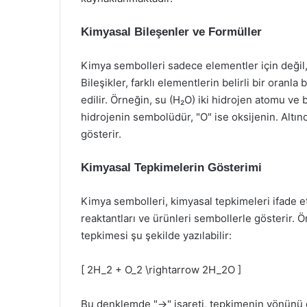
Kimyasal Bileşenler ve Formüller
Kimya sembolleri sadece elementler için değil, 
Bileşikler, farklı elementlerin belirli bir oranl
edilir. Örneğin, su (H₂O) iki hidrojen atomu ve
hidrojenin sembolüdür, "O" ise oksijenin. Altınd
gösterir.
Kimyasal Tepkimelerin Gösterimi
Kimya sembolleri, kimyasal tepkimeleri ifade et
reaktantları ve ürünleri sembollerle gösterir. 
tepkimesi şu şekilde yazılabilir:
[ 2H_2 + O_2 \rightarrow 2H_2O ]
Bu denklemde "→" işareti, tepkimenin yönünü gö