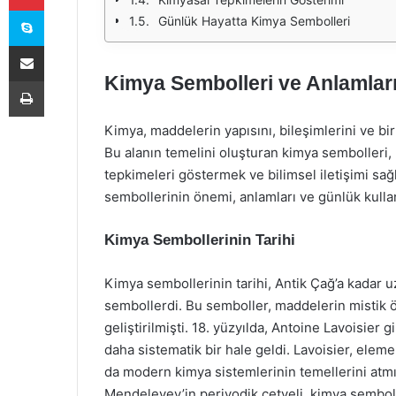
Skype
Günlük Hayatta Kimya Sembolleri
E-Posta ile paylaş
Kimya Sembolleri ve Anlamlar
Yazdır
Kimya, maddelerin yapısını, bileşimlerini ve birb
Bu alanın temelini oluşturan kimya sembolleri,
tepkimeleri göstermek ve bilimsel iletişimi sağ
sembollerinin önemi, anlamları ve günlük kull
Kimya Sembollerinin Tarihi
Kimya sembollerinin tarihi, Antik Çağ’a kadar uz
sembollerdi. Bu semboller, maddelerin mistik öz
geliştirilmişti. 18. yüzyılda, Antoine Lavoisier 
daha sistematik bir hale geldi. Lavoisier, elemen
da modern kimya sistemlerinin temellerini atmı
Mendeleyev’in periyodik cetveli, kimya semboll