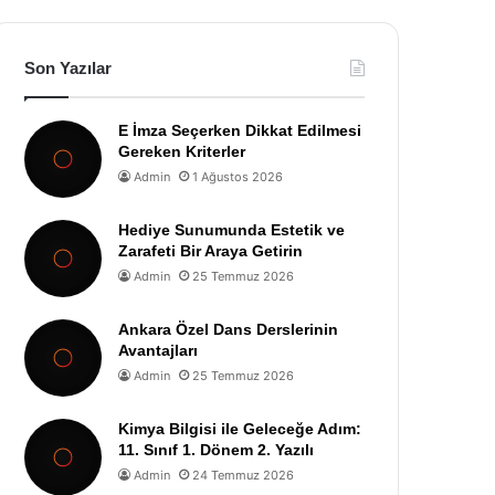
Son Yazılar
E İmza Seçerken Dikkat Edilmesi
Gereken Kriterler
Admin
1 Ağustos 2026
Hediye Sunumunda Estetik ve
Zarafeti Bir Araya Getirin
Admin
25 Temmuz 2026
Ankara Özel Dans Derslerinin
Avantajları
Admin
25 Temmuz 2026
Kimya Bilgisi ile Geleceğe Adım:
11. Sınıf 1. Dönem 2. Yazılı
Admin
24 Temmuz 2026