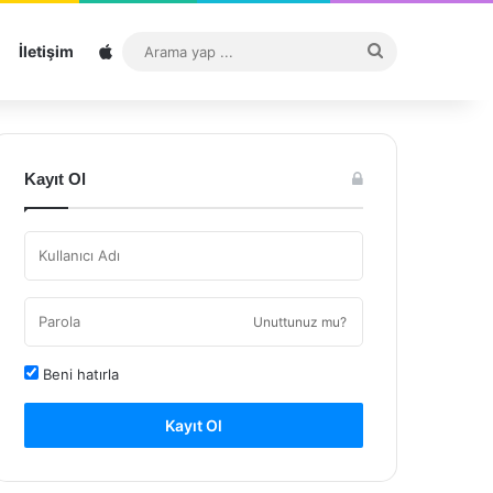
Sitemap
Arama
İletişim
yap
...
Kayıt Ol
Unuttunuz mu?
Beni hatırla
Kayıt Ol