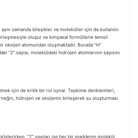
aynı zamanda bileşikler ve moleküller için de kullanılır.
a birleşmesiyle oluşur ve kimyasal formüllerle temsil
 bir oksijen atomundan oluşmaktadır. Burada "H"
aki "2" sayısı, moleküldeki hidrojen atomlarının sayısını
mek için de kritik bir rol oynar. Tepkime denklemleri,
Örneğin, hidrojen ve oksijenin birleşerek su oluşturması
sterirken, "2" sayıları ise her bir maddenin molekül