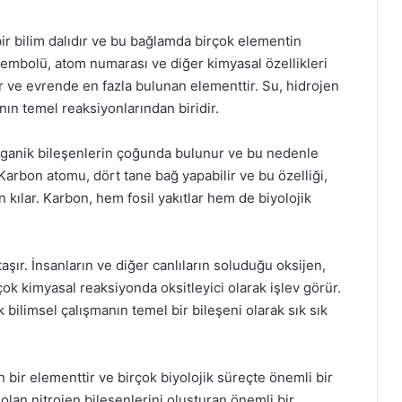
ir bilim dalıdır ve bu bağlamda birçok elementin
r sembolü, atom numarası ve diğer kimyasal özellikleri
ir ve evrende en fazla bulunan elementtir. Su, hidrojen
nın temel reaksiyonlarından biridir.
 Organik bileşenlerin çoğunda bulunur ve bu nedenle
 Karbon atomu, dört tane bağ yapabilir ve bu özelliği,
kılar. Karbon, hem fosil yakıtlar hem de biyolojik
aşır. İnsanların ve diğer canlıların soluduğu oksijen,
rçok kimyasal reaksiyonda oksitleyici olarak işlev görür.
bilimsel çalışmanın temel bir bileşeni olarak sık sık
 bir elementtir ve birçok biyolojik süreçte önemli bir
 olan nitrojen bileşenlerini oluşturan önemli bir