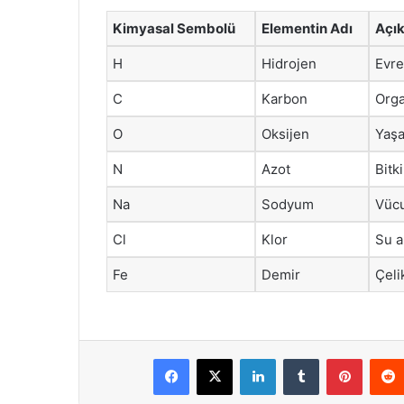
Kimyasal Sembolü
Elementin Adı
Açı
H
Hidrojen
Evre
C
Karbon
Orga
O
Oksijen
Yaşa
N
Azot
Bitk
Na
Sodyum
Vücu
Cl
Klor
Su a
Fe
Demir
Çeli
Facebook
X
LinkedIn
Tumblr
Pintere