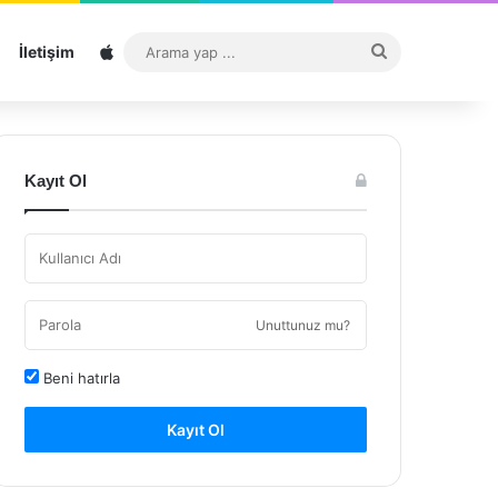
Sitemap
Arama
İletişim
yap
...
Kayıt Ol
Unuttunuz mu?
Beni hatırla
Kayıt Ol