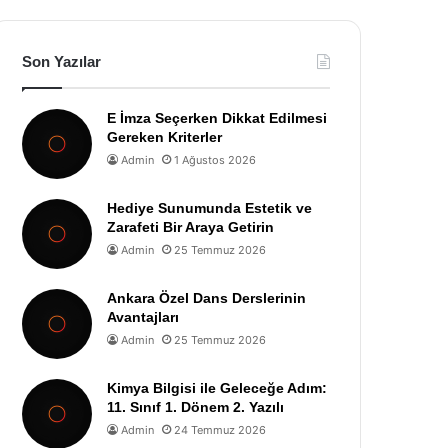
Son Yazılar
E İmza Seçerken Dikkat Edilmesi
Gereken Kriterler
Admin
1 Ağustos 2026
Hediye Sunumunda Estetik ve
Zarafeti Bir Araya Getirin
Admin
25 Temmuz 2026
Ankara Özel Dans Derslerinin
Avantajları
Admin
25 Temmuz 2026
Kimya Bilgisi ile Geleceğe Adım:
11. Sınıf 1. Dönem 2. Yazılı
Admin
24 Temmuz 2026