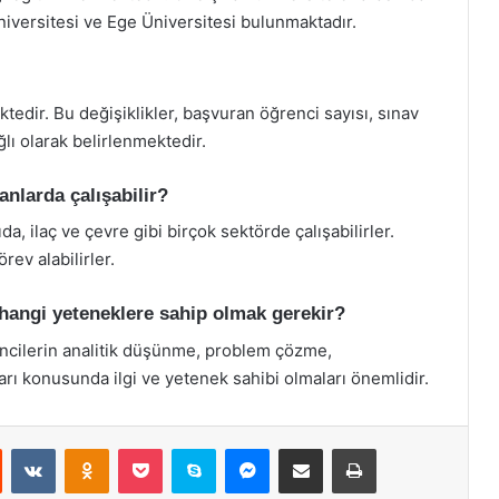
iversitesi ve Ege Üniversitesi bulunmaktadır.
ktedir. Bu değişiklikler, başvuran öğrenci sayısı, sınav
lı olarak belirlenmektedir.
nlarda çalışabilir?
a, ilaç ve çevre gibi birçok sektörde çalışabilirler.
rev alabilirler.
 hangi yeteneklere sahip olmak gerekir?
ncilerin analitik düşünme, problem çözme,
rı konusunda ilgi ve yetenek sahibi olmaları önemlidir.
st
Reddit
VKontakte
Odnoklassniki
Pocket
Skype
Messenger
E-Posta ile paylaş
Yazdır