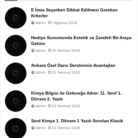
E İmza Seçerken Dikkat Edilmesi Gereken
Kriterler
Admin
1 Ağustos 2026
Hediye Sunumunda Estetik ve Zarafeti Bir Araya
Getirin
Admin
25 Temmuz 2026
Ankara Özel Dans Derslerinin Avantajları
Admin
25 Temmuz 2026
Kimya Bilgisi ile Geleceğe Adım: 11. Sınıf 1.
Dönem 2. Yazılı
Admin
24 Temmuz 2026
Sınıf Kimya 1. Dönem 1 Yazılı Soruları Klasik
Admin
23 Temmuz 2026