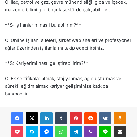
C: İlaç, petrol ve gaz, çevre mühendisliği, gıda ve içecek,
malzeme bilimi gibi birçok sektörde çalışabilirler.
**S: İş ilanlarını nasıl bulabilirim?**
C: Online iş ilanı siteleri, şirket web siteleri ve profesyonel
ağlar üzerinden iş ilanlarını takip edebilirsiniz.
**S: Kariyerimi nasıl geliştirebilirim?**
C: Ek sertifikalar almak, staj yapmak, ağ oluşturmak ve
sürekli eğitim almak kariyer gelişiminize katkıda
bulunabilir.
Facebook
X
LinkedIn
Tumblr
Pinterest
Reddit
VKontakte
Odnok
Pocket
Skype
Messenger
WhatsApp
Telegram
Viber
Line
E-Posta ile payla