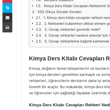
Skype
Kimya Ders Kitabı Cevapları Rehberinin Sı
SSS (Sıkça Sorulan Sorular)
E-Posta ile paylaş
1. Kimya ders kitabı cevapları rehberi ne
Yazdır
2. Rehberleri kullanırken dikkat etmem ge
3. Cevap rehberleri güvenilir midir?
4. Cevap rehberleri sadece sınavlar için m
5. Cevap rehberlerine bağımlı kalmamak 
Kimya Ders Kitabı Cevapları Re
Kimya, doğanın temel bileşenlerini ve bunların e
için kimya dersleri genellikle karmaşık ve zorla
rehberleri, öğrencilerin derslerini daha iyi anl
önemli bir araçtır. Bu makalede, kimya ders kita
ve öğrenciler için sağladığı faydalar üzerinde d
Kimya Ders Kitabı Cevapları Rehberi Ned