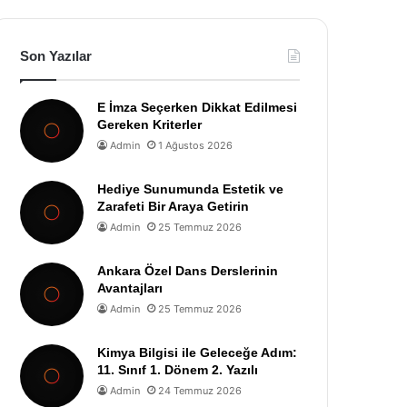
Son Yazılar
E İmza Seçerken Dikkat Edilmesi
Gereken Kriterler
Admin
1 Ağustos 2026
Hediye Sunumunda Estetik ve
Zarafeti Bir Araya Getirin
Admin
25 Temmuz 2026
Ankara Özel Dans Derslerinin
Avantajları
Admin
25 Temmuz 2026
Kimya Bilgisi ile Geleceğe Adım:
11. Sınıf 1. Dönem 2. Yazılı
Admin
24 Temmuz 2026