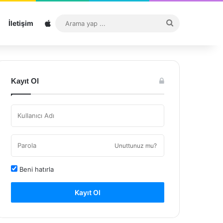
Sitemap
Arama
İletişim
yap
...
Kayıt Ol
Unuttunuz mu?
Beni hatırla
Kayıt Ol