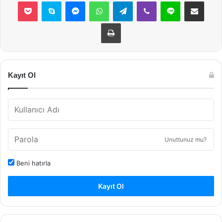
Pocket
Skype
Messenger
WhatsApp
Telegram
Viber
Line
E-Posta ile payla
Yazdır
Kayıt Ol
Unuttunuz mu?
Beni hatırla
Kayıt Ol