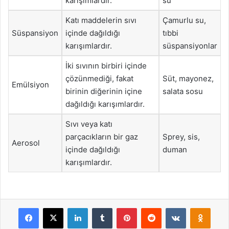
karışımlardır.
su
Katı maddelerin sıvı
Çamurlu su,
Süspansiyon
içinde dağıldığı
tıbbi
karışımlardır.
süspansiyonlar
İki sıvının birbiri içinde
çözünmediği, fakat
Süt, mayonez,
Emülsiyon
birinin diğerinin içine
salata sosu
dağıldığı karışımlardır.
Sıvı veya katı
parçacıkların bir gaz
Sprey, sis,
Aerosol
içinde dağıldığı
duman
karışımlardır.
Facebook
X
LinkedIn
Tumblr
Pinterest
Reddit
VKontakte
Odnok