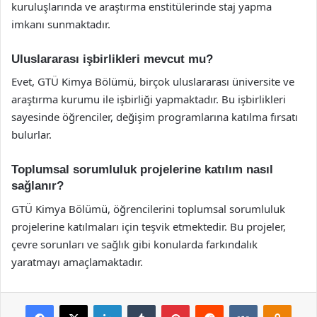
kuruluşlarında ve araştırma enstitülerinde staj yapma
imkanı sunmaktadır.
Uluslararası işbirlikleri mevcut mu?
Evet, GTÜ Kimya Bölümü, birçok uluslararası üniversite ve
araştırma kurumu ile işbirliği yapmaktadır. Bu işbirlikleri
sayesinde öğrenciler, değişim programlarına katılma fırsatı
bulurlar.
Toplumsal sorumluluk projelerine katılım nasıl
sağlanır?
GTÜ Kimya Bölümü, öğrencilerini toplumsal sorumluluk
projelerine katılmaları için teşvik etmektedir. Bu projeler,
çevre sorunları ve sağlık gibi konularda farkındalık
yaratmayı amaçlamaktadır.
Facebook
X
LinkedIn
Tumblr
Pinterest
Reddit
VKontakte
Odnok