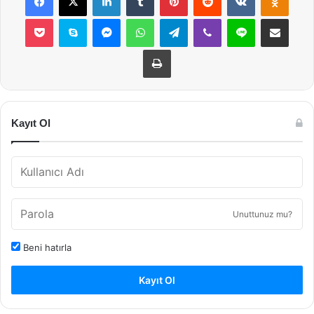
Pocket
Skype
Messenger
WhatsApp
Telegram
Viber
Line
E-Posta ile payla
Yazdır
Kayıt Ol
Unuttunuz mu?
Beni hatırla
Kayıt Ol