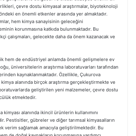
likleri, çevre dostu kimyasal araştırmalar, biyoteknoloji
yöndeki en önemli etkenler arasında yer almaktadır.
dımlar, hem kimya sanayisinin geleceğini
eminin korunmasına katkıda bulunmaktadır. Bu
ikçi çalışmaları, gelecekte daha da önem kazanacak ve
ik hem de endüstriyel anlamda önemli gelişmelere ev
çoğu, üniversitelerin araştırma laboratuvarları tarafından
klerinden kaynaklanmaktadır. Özellikle, Çukurova
 kimya alanında birçok araştırma gerçekleştirmekte ve
boratuvarlarda geliştirilen yeni malzemeler, çevre dostu
ncülük etmektedir.
a kimyası alanında ikincil ürünlerin kullanımını
r. Pestisitler, gübreler ve diğer tarımsal kimyasalların
ek verim sağlamak amacıyla geliştirilmektedir. Bu
kta hem de doğal kaynakların korunmasına yardımcı