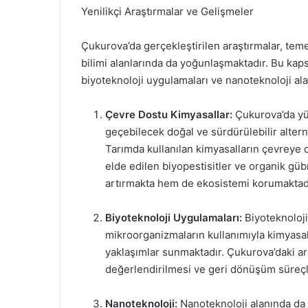
Yenilikçi Araştırmalar ve Gelişmeler
Çukurova’da gerçekleştirilen araştırmalar, tem
bilimi alanlarında da yoğunlaşmaktadır. Bu kaps
biyoteknoloji uygulamaları ve nanoteknoloji al
Çevre Dostu Kimyasallar:
Çukurova’da yür
geçebilecek doğal ve sürdürülebilir altern
Tarımda kullanılan kimyasalların çevreye o
elde edilen biyopestisitler ve organik gübr
artırmakta hem de ekosistemi korumaktad
Biyoteknoloji Uygulamaları:
Biyoteknoloji 
mikroorganizmaların kullanımıyla kimyasal 
yaklaşımlar sunmaktadır. Çukurova’daki araş
değerlendirilmesi ve geri dönüşüm süreçle
Nanoteknoloji:
Nanoteknoloji alanında da 