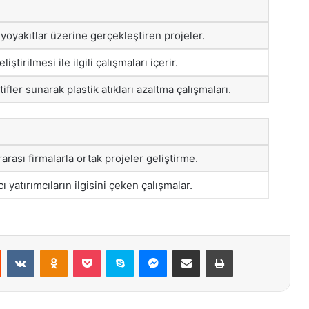
yoyakıtlar üzerine gerçekleştiren projeler.
ştirilmesi ile ilgili çalışmaları içerir.
ifler sunarak plastik atıkları azaltma çalışmaları.
rarası firmalarla ortak projeler geliştirme.
ı yatırımcıların ilgisini çeken çalışmalar.
st
Reddit
VKontakte
Odnoklassniki
Pocket
Skype
Messenger
E-Posta ile paylaş
Yazdır