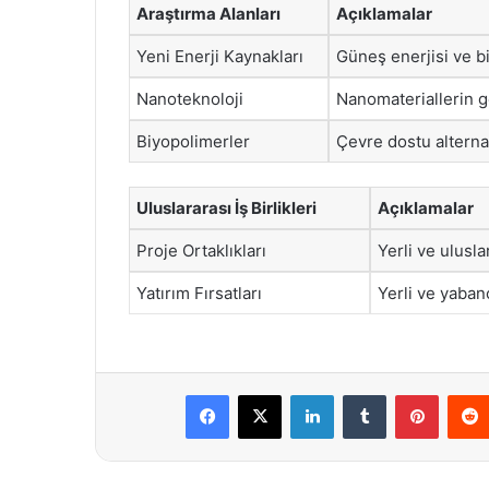
Araştırma Alanları
Açıklamalar
Yeni Enerji Kaynakları
Güneş enerjisi ve bi
Nanoteknoloji
Nanomateriallerin geli
Biyopolimerler
Çevre dostu alternat
Uluslararası İş Birlikleri
Açıklamalar
Proje Ortaklıkları
Yerli ve ulusla
Yatırım Fırsatları
Yerli ve yabanc
Facebook
X
LinkedIn
Tumblr
Pintere