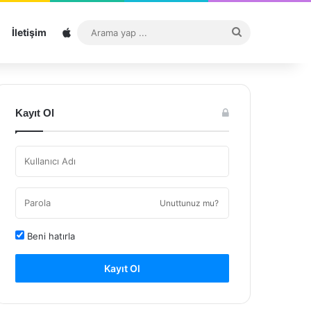
Sitemap
Arama
İletişim
yap
...
Kayıt Ol
Unuttunuz mu?
Beni hatırla
Kayıt Ol