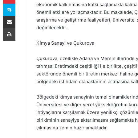
Skype
ekonomik kalkınmasına katkı sağlamakla kalmay
önemli etkilere yol açmaktadır. Bu makalede, Ç
E-Posta ile paylaş
araştırma ve geliştirme faaliyetleri, üniversite-s
değinilecektir.
Yazdır
Kimya Sanayi ve Çukurova
Çukurova, özellikle Adana ve Mersin illerinde y
tarımsal üretimdeki çeşitliliği ile birlikte, çeşitl
sektöründe önemli bir üretim merkezi haline g
bölgedeki istihdam olanaklarının artmasına ka
Bölgedeki kimya sanayinin temel dinamiklerinden
Üniversitesi ve diğer yerel yükseköğretim kurum
ihtiyaçlarını karşılamak üzere yenilikçi çözümle
birikiminin sanayiye aktarılmasını sağlamakta h
çıkmasına zemin hazırlamaktadır.