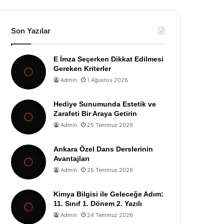
Son Yazılar
E İmza Seçerken Dikkat Edilmesi
Gereken Kriterler
Admin
1 Ağustos 2026
Hediye Sunumunda Estetik ve
Zarafeti Bir Araya Getirin
Admin
25 Temmuz 2026
Ankara Özel Dans Derslerinin
Avantajları
Admin
25 Temmuz 2026
Kimya Bilgisi ile Geleceğe Adım:
11. Sınıf 1. Dönem 2. Yazılı
Admin
24 Temmuz 2026