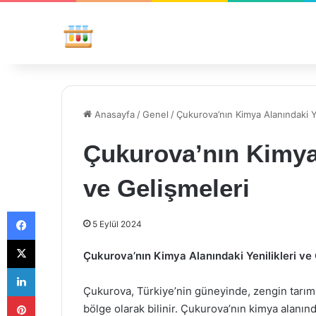
Anasayfa
/
Genel
/
Çukurova’nın Kimya Alanındaki Ye
Çukurova’nın Kimya 
ve Gelişmeleri
Facebook
5 Eylül 2024
X
Çukurova’nın Kimya Alanındaki Yenilikleri ve 
LinkedIn
Çukurova, Türkiye’nin güneyinde, zengin tarıms
Pinterest
bölge olarak bilinir. Çukurova’nın kimya alanınd