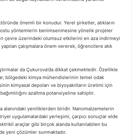
öründe önemli bir konudur. Yerel şirketler, atıkların
dostu yöntemlerin benimsenmesine yönelik projeler
in çevre üzerindeki olumsuz etkilerini en aza indirmeyi
a yapılan çalışmalara önem vererek, öğrencilere atık
aştırmalar da Çukurova’da dikkat çekmektedir. Özellikle
lar, bölgedeki kimya mühendislerinin temel odak
inin kimyasal depoları ve biyoyakıtların üretimi için
bağımlılığını azaltma potansiyeline sahiptir.
 alanındaki yeniliklerden biridir. Nanomalzemelerin
triyel uygulamalardaki yerleşimi, çarpıcı sonuçlar elde
trikli araçlar gibi birçok alanda kullanılabilen bu
de yeni çözümler sunmaktadır.