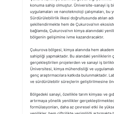
konuma sahip olmuştur. Üniversite-sanayi iş bir
uygulamaları ve nanoteknoloji çalışmaları, bu 
Sürdürülebilirlik ilkesi doğrultusunda atılan a
şekillendirmekte hem de Çukurova’nın ekosist
bağlamda, Çukurova’nın kimya alanındaki yenil
bölgenin gelişimine ivme kazandıracaktır.
Çukurova bölgesi, kimya alanında hem akadem
sahipliği yapmaktadır. Bu alandaki yeniliklerin 
gerçekleştirilen projelerden ve sanayi iş birli
Üniversitesi, kimya mühendisliği ve uygulamalı
genç araştırmacılara katkıda bulunmaktadır. La
ve sürdürülebilir süreçlerin geliştirilmesine ö
Bölgedeki sanayi, özellikle tarım kimyası ve gıd
artırmaya yönelik yenilikler gerçekleştirmektedi
formülasyonları, daha az çevresel etki ile yüks
yenilikler, hem çiftçilikte verimliliği artırma