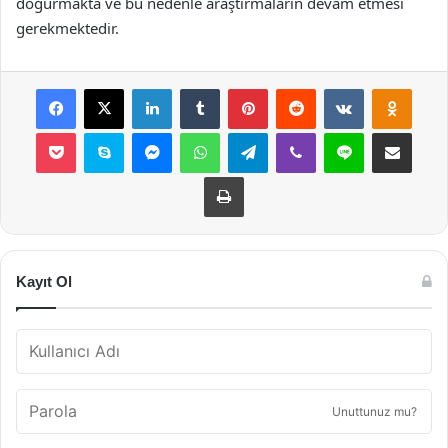
doğurmakta ve bu nedenle araştırmaların devam etmesi
gerekmektedir.
Facebook
X
LinkedIn
Tumblr
Pinterest
Reddit
VKontakte
Odnok
Pocket
Skype
Messenger
WhatsApp
Telegram
Viber
Line
E-Posta ile payla
Yazdır
Kayıt Ol
Unuttunuz mu?