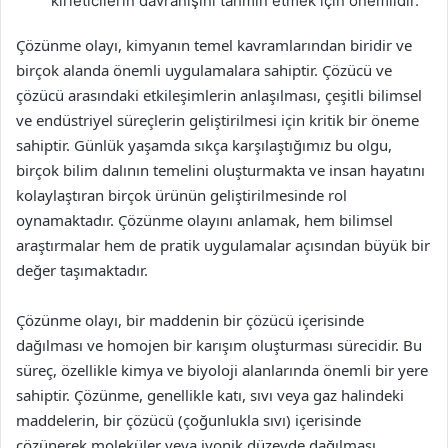
kirleticilerin davranışını tahmin etmek için önemlidir.
Çözünme olayı, kimyanın temel kavramlarından biridir ve
birçok alanda önemli uygulamalara sahiptir. Çözücü ve
çözücü arasındaki etkileşimlerin anlaşılması, çeşitli bilimsel
ve endüstriyel süreçlerin geliştirilmesi için kritik bir öneme
sahiptir. Günlük yaşamda sıkça karşılaştığımız bu olgu,
birçok bilim dalının temelini oluşturmakta ve insan hayatını
kolaylaştıran birçok ürünün geliştirilmesinde rol
oynamaktadır. Çözünme olayını anlamak, hem bilimsel
araştırmalar hem de pratik uygulamalar açısından büyük bir
değer taşımaktadır.
Çözünme olayı, bir maddenin bir çözücü içerisinde
dağılması ve homojen bir karışım oluşturması sürecidir. Bu
süreç, özellikle kimya ve biyoloji alanlarında önemli bir yere
sahiptir. Çözünme, genellikle katı, sıvı veya gaz halindeki
maddelerin, bir çözücü (çoğunlukla sıvı) içerisinde
çözünerek moleküler veya iyonik düzeyde dağılması